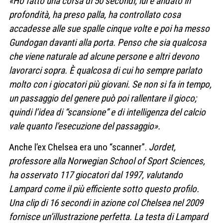
«Ho fatto una corsa di 50 secondi, lui è andato in
profondità, ha preso palla, ha controllato cosa
accadesse alle sue spalle cinque volte e poi ha messo
Gundogan davanti alla porta.
Penso che sia qualcosa
che viene naturale ad alcune persone e altri devono
lavorarci sopra. È qualcosa di cui ho sempre parlato
molto con i giocatori più giovani. Se non si fa in tempo,
un passaggio del genere può poi rallentare il gioco;
quindi l’idea di “scansione” e di intelligenza del calcio
vale quanto l’esecuzione del passaggio
».
Anche l’ex Chelsea era uno “scanner”.
Jordet
,
professore
alla Norwegian
School
of Sport
Sciences
,
ha osservato 117 giocatori dal 1997, valutando
Lampard come il più efficiente sotto questo profilo.
Una clip di 16 secondi in azione col Chelsea nel 2009
fornisce un’illustrazione perfetta. La testa di Lampard