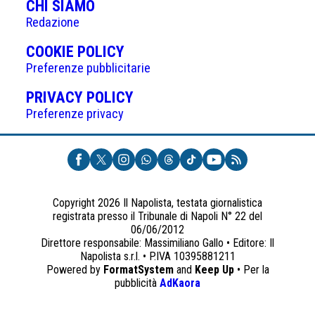
CHI SIAMO
Redazione
(APRE
COOKIE POLICY
IN
Preferenze pubblicitarie
UNA
(APRE
PRIVACY POLICY
NUOVA
IN
Preferenze privacy
SCHEDA)
UNA
NUOVA
SCHEDA)
Copyright 2026 Il Napolista, testata giornalistica
registrata presso il Tribunale di Napoli N° 22 del
06/06/2012
Direttore responsabile: Massimiliano Gallo • Editore: Il
Napolista s.r.l. • P.IVA 10395881211
Powered by
FormatSystem
and
Keep Up
• Per la
(apre
pubblicità
AdKaora
in
una