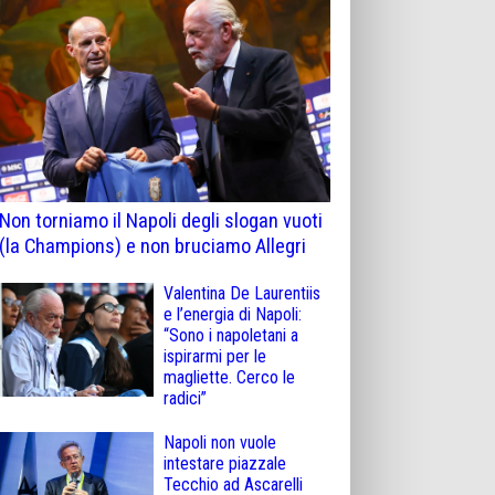
Non torniamo il Napoli degli slogan vuoti
(la Champions) e non bruciamo Allegri
Valentina De Laurentiis
e l’energia di Napoli:
“Sono i napoletani a
ispirarmi per le
magliette. Cerco le
radici”
Napoli non vuole
intestare piazzale
Tecchio ad Ascarelli