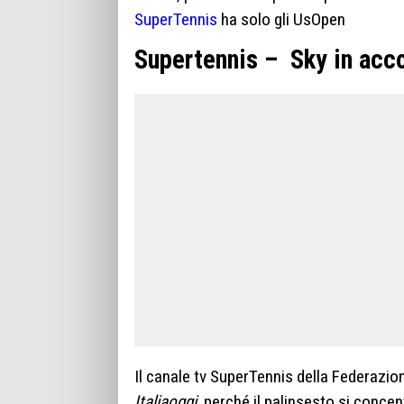
SuperTennis
ha solo gli UsOpen
Supertennis – Sky in acc
Il canale tv SuperTennis della Federazion
Italiaoggi
, perché il palinsesto si conce