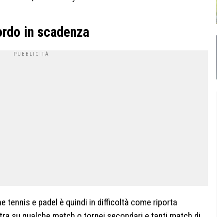
ordo in scadenza
e tennis e padel è quindi in difficoltà come riporta
ntra su qualche match o tornei secondari e tanti match di