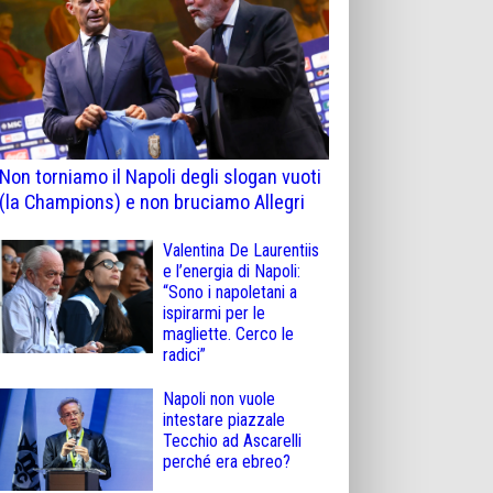
Non torniamo il Napoli degli slogan vuoti
(la Champions) e non bruciamo Allegri
Valentina De Laurentiis
e l’energia di Napoli:
“Sono i napoletani a
ispirarmi per le
magliette. Cerco le
radici”
Napoli non vuole
intestare piazzale
Tecchio ad Ascarelli
perché era ebreo?