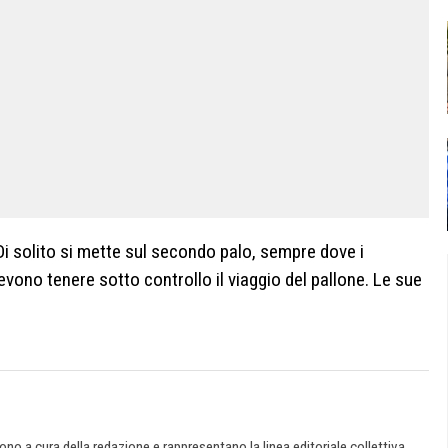
Di solito si mette sul secondo palo, sempre dove i
ono tenere sotto controllo il viaggio del pallone. Le sue
 sono a cura della redazione e rappresentano la linea editoriale collettiva