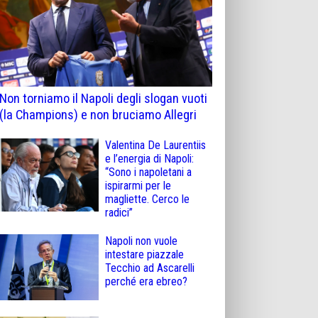
Non torniamo il Napoli degli slogan vuoti
(la Champions) e non bruciamo Allegri
Valentina De Laurentiis
e l’energia di Napoli:
“Sono i napoletani a
ispirarmi per le
magliette. Cerco le
radici”
Napoli non vuole
intestare piazzale
Tecchio ad Ascarelli
perché era ebreo?