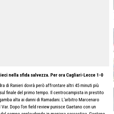
dieci nella sfida salvezza. Per ora Cagliari-Lecce 1-0
dra di Ranieri dovrà però affrontare altri 45 minuti più
ul finale del primo tempo. Il centrocampista in prestito
 gamba alta ai danni di Ramadani. L’arbitro Marcenaro
l Var. Dopo l’on field review punisce Gaetano con un
e dal campo applaudendo in maniera sarcastica. Gaetano