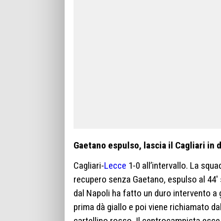
Gaetano espulso, lascia il Cagliari in 
Cagliari-
Lecce
1-0 all’intervallo. La squa
recupero senza Gaetano, espulso al 44′ s
dal Napoli ha fatto un duro intervento a
prima dà giallo e poi viene richiamato da
cartellino rosso. Il centrocampista esc