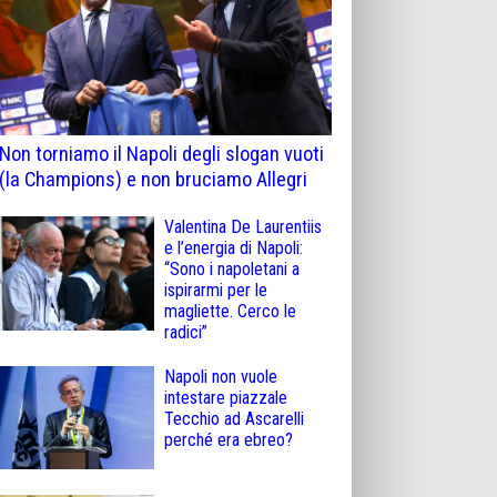
Non torniamo il Napoli degli slogan vuoti
(la Champions) e non bruciamo Allegri
Valentina De Laurentiis
e l’energia di Napoli:
“Sono i napoletani a
ispirarmi per le
magliette. Cerco le
radici”
Napoli non vuole
intestare piazzale
Tecchio ad Ascarelli
perché era ebreo?