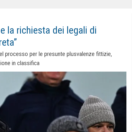
e la richiesta dei legali di
reta”
del processo per le presunte plusvalenze fittizie,
ione in classifica