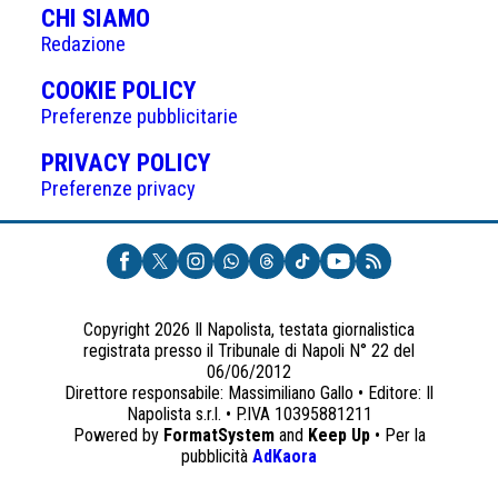
CHI SIAMO
Redazione
(APRE
COOKIE POLICY
IN
Preferenze pubblicitarie
UNA
(APRE
PRIVACY POLICY
NUOVA
IN
Preferenze privacy
SCHEDA)
UNA
NUOVA
SCHEDA)
Copyright 2026 Il Napolista, testata giornalistica
registrata presso il Tribunale di Napoli N° 22 del
06/06/2012
Direttore responsabile: Massimiliano Gallo • Editore: Il
Napolista s.r.l. • P.IVA 10395881211
Powered by
FormatSystem
and
Keep Up
• Per la
(apre
pubblicità
AdKaora
in
una