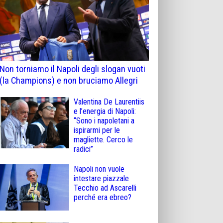
Non torniamo il Napoli degli slogan vuoti
(la Champions) e non bruciamo Allegri
Valentina De Laurentiis
e l’energia di Napoli:
“Sono i napoletani a
ispirarmi per le
magliette. Cerco le
radici”
Napoli non vuole
intestare piazzale
Tecchio ad Ascarelli
perché era ebreo?