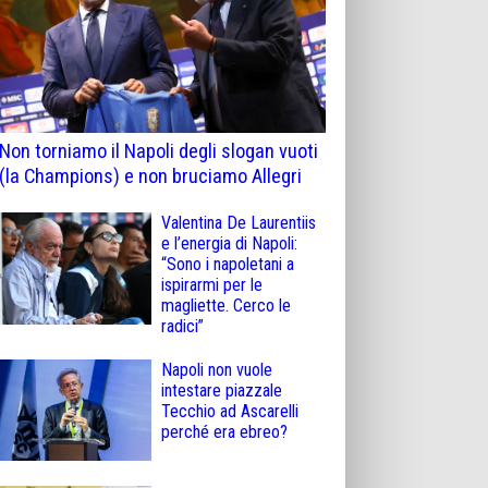
Non torniamo il Napoli degli slogan vuoti
(la Champions) e non bruciamo Allegri
Valentina De Laurentiis
e l’energia di Napoli:
“Sono i napoletani a
ispirarmi per le
magliette. Cerco le
radici”
Napoli non vuole
intestare piazzale
Tecchio ad Ascarelli
perché era ebreo?