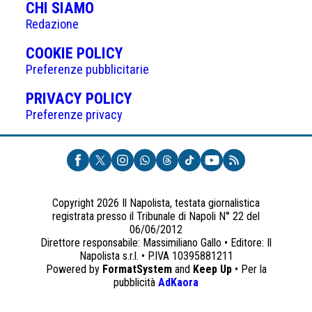
CHI SIAMO
Redazione
(APRE
COOKIE POLICY
IN
Preferenze pubblicitarie
UNA
(APRE
PRIVACY POLICY
NUOVA
IN
Preferenze privacy
SCHEDA)
UNA
NUOVA
SCHEDA)
Copyright 2026 Il Napolista, testata giornalistica
registrata presso il Tribunale di Napoli N° 22 del
06/06/2012
Direttore responsabile: Massimiliano Gallo • Editore: Il
Napolista s.r.l. • P.IVA 10395881211
Powered by
FormatSystem
and
Keep Up
• Per la
(apre
pubblicità
AdKaora
in
una