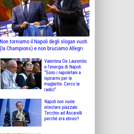
Non torniamo il Napoli degli slogan vuoti
(la Champions) e non bruciamo Allegri
Valentina De Laurentiis
e l’energia di Napoli:
“Sono i napoletani a
ispirarmi per le
magliette. Cerco le
radici”
Napoli non vuole
intestare piazzale
Tecchio ad Ascarelli
perché era ebreo?