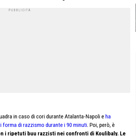
uadra in caso di cori durante Atalanta-Napoli e
ha
ni forma di razzismo durante i 90 minuti
. Poi, però, è
n i ripetuti buu razzisti nei confronti di Koulibaly. Le