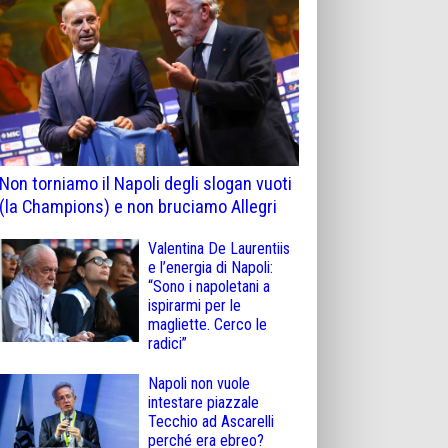
Non torniamo il Napoli degli slogan vuoti
(la Champions) e non bruciamo Allegri
Valentina De Laurentiis
e l’energia di Napoli:
“Sono i napoletani a
ispirarmi per le
magliette. Cerco le
radici”
Napoli non vuole
intestare piazzale
Tecchio ad Ascarelli
perché era ebreo?