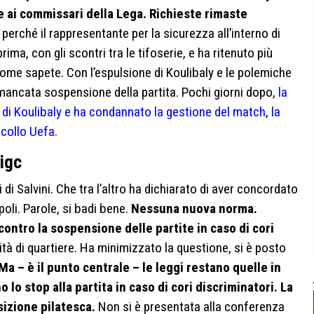
e ai commissari della Lega. Richieste rimaste
erché il rappresentante per la sicurezza all’interno di
ma, con gli scontri tra le tifoserie, e ha ritenuto più
a come sapete. Con l’espulsione di Koulibaly e le polemiche
mancata sospensione della partita. Pochi giorni dopo,
la
e di Koulibaly e ha condannato la gestione del match
,
la
collo Uefa
.
Figc
i di Salvini. Che tra l’altro ha dichiarato di aver concordato
oli. Parole, si badi bene.
Nessuna nuova norma.
contro la sospensione delle partite in caso di cori
lità di quartiere. Ha minimizzato la questione, si è posto
Ma – è il punto centrale – le leggi restano quelle in
 lo stop alla partita in caso di cori discriminatori. La
izione pilatesca.
Non si è presentata alla conferenza