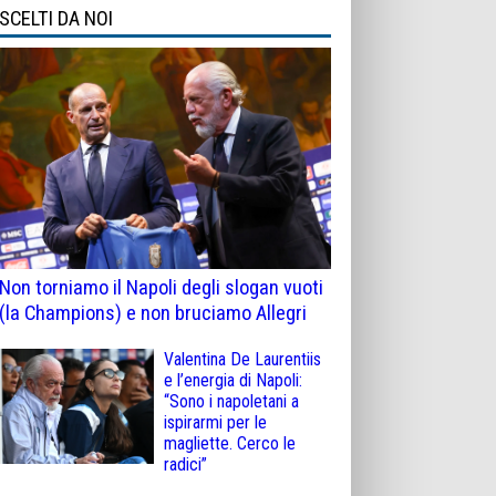
SCELTI DA NOI
Non torniamo il Napoli degli slogan vuoti
(la Champions) e non bruciamo Allegri
Valentina De Laurentiis
e l’energia di Napoli:
“Sono i napoletani a
ispirarmi per le
magliette. Cerco le
radici”