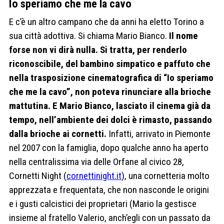
Io speriamo che me la cavo
E c’è un altro campano che da anni ha eletto Torino a
sua città adottiva. Si chiama Mario Bianco.
Il nome
forse non vi dirà nulla. Si tratta, per renderlo
riconoscibile, del bambino simpatico e paffuto che
nella trasposizione cinematografica di “Io speriamo
che me la cavo”, non poteva rinunciare alla brioche
mattutina. E Mario Bianco, lasciato il cinema già da
tempo, nell’ambiente dei dolci è rimasto, passando
dalla brioche ai cornetti.
Infatti, arrivato in Piemonte
nel 2007 con la famiglia, dopo qualche anno ha aperto
nella centralissima via delle Orfane al civico 28,
Cornetti Night (
cornettinight.it
), una cornetteria molto
apprezzata e frequentata, che non nasconde le origini
e i gusti calcistici dei proprietari (Mario la gestisce
insieme al fratello Valerio, anch’egli con un passato da