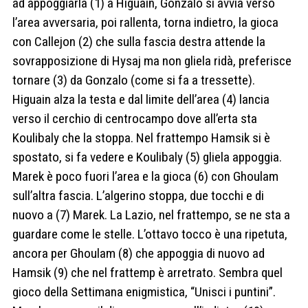
ad appoggiarla (1) a Higuain, Gonzalo si avvia verso
l’area avversaria, poi rallenta, torna indietro, la gioca
con Callejon (2) che sulla fascia destra attende la
sovrapposizione di Hysaj ma non gliela ridà, preferisce
tornare (3) da Gonzalo (come si fa a tressette).
Higuain alza la testa e dal limite dell’area (4) lancia
verso il cerchio di centrocampo dove all’erta sta
Koulibaly che la stoppa. Nel frattempo Hamsik si è
spostato, si fa vedere e Koulibaly (5) gliela appoggia.
Marek è poco fuori l’area e la gioca (6) con Ghoulam
sull’altra fascia. L’algerino stoppa, due tocchi e di
nuovo a (7) Marek. La Lazio, nel frattempo, se ne sta a
guardare come le stelle. L’ottavo tocco è una ripetuta,
ancora per Ghoulam (8) che appoggia di nuovo ad
Hamsik (9) che nel frattemp è arretrato. Sembra quel
gioco della Settimana enigmistica, “Unisci i puntini”.