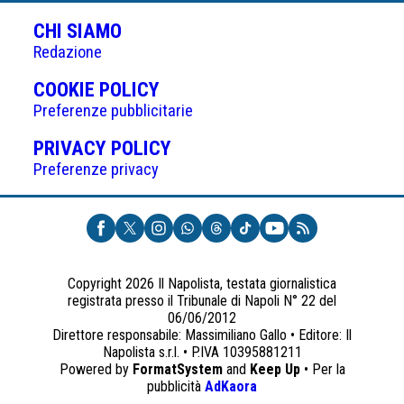
CHI SIAMO
Redazione
(APRE
COOKIE POLICY
IN
Preferenze pubblicitarie
UNA
(APRE
PRIVACY POLICY
NUOVA
IN
Preferenze privacy
SCHEDA)
UNA
NUOVA
SCHEDA)
Copyright 2026 Il Napolista, testata giornalistica
registrata presso il Tribunale di Napoli N° 22 del
06/06/2012
Direttore responsabile: Massimiliano Gallo • Editore: Il
Napolista s.r.l. • P.IVA 10395881211
Powered by
FormatSystem
and
Keep Up
• Per la
(apre
pubblicità
AdKaora
in