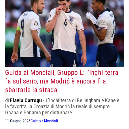
Guida ai Mondiali, Gruppo L: l’Inghilterra
fa sul serio, ma Modrić è ancora lì a
sbarrarle la strada
di
Flavia Carrogu
- L'Inghilterra di Bellingham e Kane è
la favorita, la Croazia di Modrić la rivale di sempre.
Ghana e Panama per disturbare.
11 Giugno 2026
Calcio
/
Mondiali