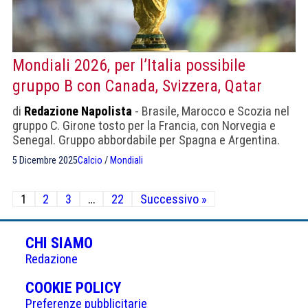
Mondiali 2026, per l’Italia possibile
gruppo B con Canada, Svizzera, Qatar
di
Redazione Napolista
- Brasile, Marocco e Scozia nel
gruppo C. Girone tosto per la Francia, con Norvegia e
Senegal. Gruppo abbordabile per Spagna e Argentina.
5 Dicembre 2025
Calcio
/
Mondiali
Paginazione
1
2
3
…
22
Successivo »
degli
articoli
CHI SIAMO
Redazione
(APRE
COOKIE POLICY
IN
Preferenze pubblicitarie