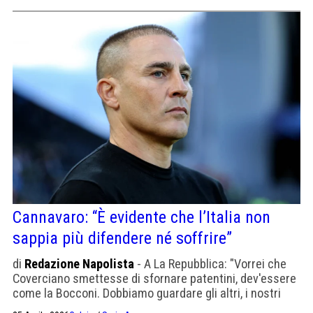
Cannavaro: “È evidente che l’Italia non
sappia più difendere né soffrire”
di
Redazione Napolista
- A La Repubblica: "Vorrei che
Coverciano smettesse di sfornare patentini, dev'essere
come la Bocconi. Dobbiamo guardare gli altri, i nostri
giocatori non sono allenati ad alte intensità"