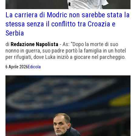
La carriera di Modric non sarebbe stata la
stessa senza il conflitto tra Croazia e
Serbia
di
Redazione Napolista
- As: "Dopo la morte di suo
nonno in guerra, suo padre portò la famiglia in un hotel
per rifugiati, dove Luka iniziò a giocare nel parcheggio.
Non sembra aver intenzione di ritirarsi presto".
6 Aprile 2026
Edicola