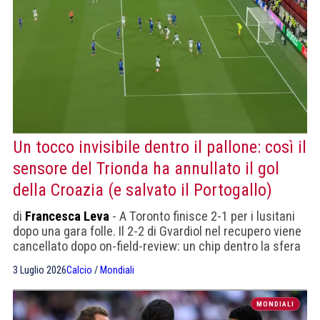
Un tocco invisibile dentro il pallone: così il
sensore del Trionda ha annullato il gol
della Croazia (e salvato il Portogallo)
di
Francesca Leva
- A Toronto finisce 2-1 per i lusitani
dopo una gara folle. Il 2-2 di Gvardiol nel recupero viene
cancellato dopo on-field-review: un chip dentro la sfera
ha registrato un contatto che nessuna telecamera
3 Luglio 2026
Calcio
/
Mondiali
vedeva. Tra regolamento IFAB e "grafica a battito
cardiaco", ecco perché.
MONDIALI