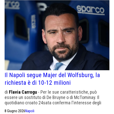
Il Napoli segue Majer del Wolfsburg, la
richiesta è di 10-12 milioni
di
Flavia Carrogu
- Per le sue caratteristiche, può
essere un sostituto di De Bruyne o di McTominay. Il
quotidiano croato 24sata conferma l'interesse degli
azzurri, ma scrive anche di Como e Fiorentina sul classe
8 Giugno 2026
Napoli
98.