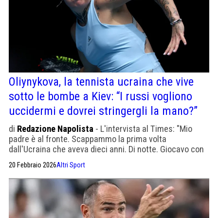
Oliynykova, la tennista ucraina che vive
sotto le bombe a Kiev: “I russi vogliono
uccidermi e dovrei stringergli la mano?”
di
Redazione Napolista
- L'intervista al Times: "Mio
padre è al fronte. Scappammo la prima volta
dall'Ucraina che aveva dieci anni. Di notte. Giocavo con
le scarpe bucate. Mangiavo il cibo più economico. Io
20 Febbraio 2026
Altri Sport
gioco l'anti-tennis, posso spezzare il ritmo a chiunque,
gli allenatori non apprezzano la mia tecnica"