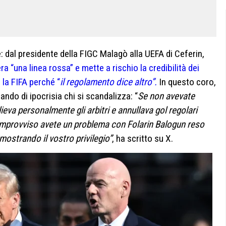
dal presidente della FIGC Malagò alla UEFA di Ceferin,
ra “una linea rossa” e mette a rischio la credibilità dei
 la FIFA perché “
il regolamento dice altro”.
In questo coro,
ndo di ipocrisia chi si scandalizza: “
Se non avevate
eva personalmente gli arbitri e annullava gol regolari
l’improvviso avete un problema con Folarin Balogun reso
mostrando il vostro privilegio”
, ha scritto su X.