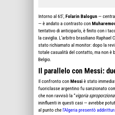
Intorno al 65′,
Folarin Balogun
— centra
— è andato a contrasto con
Muharemov
tentativo di anticiparlo, è finito con i t
la caviglia. L’arbitro brasiliano Raphae
stato richiamato al monitor: dopo la revi
totale casualità del contatto, ma non è ba
Belgio.
Il parallelo con Messi: du
Il confronto con
Messi
è stato immediato
fuoriclasse argentino fu sanzionato come
che non ravvisò la “
vigoria sproporziona
ininfluenti in questi casi — avrebbe pot
al punto che
l’Algeria presentò addirittur