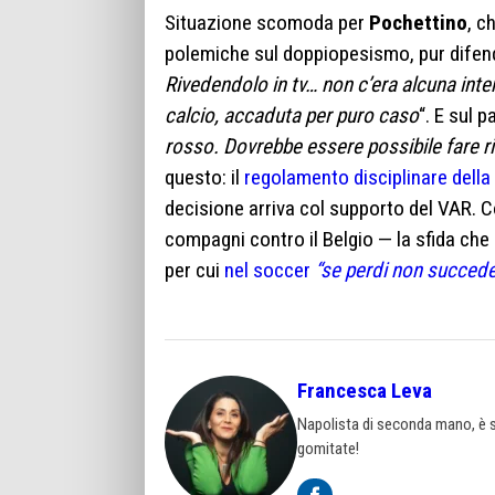
Situazione scomoda per
Pochettino
, c
polemiche sul doppiopesismo, pur difen
Rivedendolo in tv… non c’era alcuna inte
calcio, accaduta per puro caso
“. E sul p
rosso. Dovrebbe essere possibile fare ri
questo: il
regolamento disciplinare della 
decisione arriva col supporto del VAR. 
compagni contro il Belgio — la sfida che 
per cui
nel soccer
“se perdi non succede
Francesca Leva
Napolista di seconda mano, è st
gomitate!