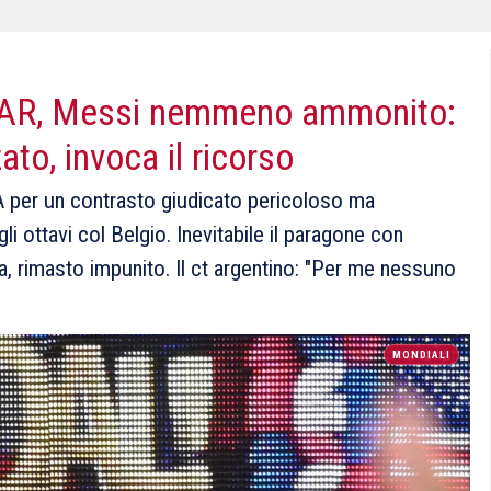
VAR, Messi nemmeno ammonito:
to, invoca il ricorso
SA per un contrasto giudicato pericoloso ma
gli ottavi col Belgio. Inevitabile il paragone con
ria, rimasto impunito. Il ct argentino: "Per me nessuno
MONDIALI