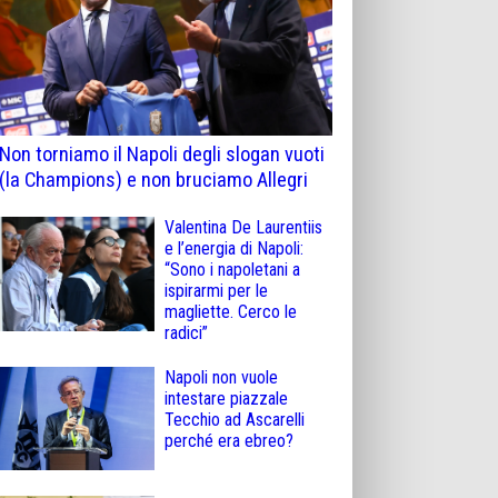
Non torniamo il Napoli degli slogan vuoti
(la Champions) e non bruciamo Allegri
Valentina De Laurentiis
e l’energia di Napoli:
“Sono i napoletani a
ispirarmi per le
magliette. Cerco le
radici”
Napoli non vuole
intestare piazzale
Tecchio ad Ascarelli
perché era ebreo?