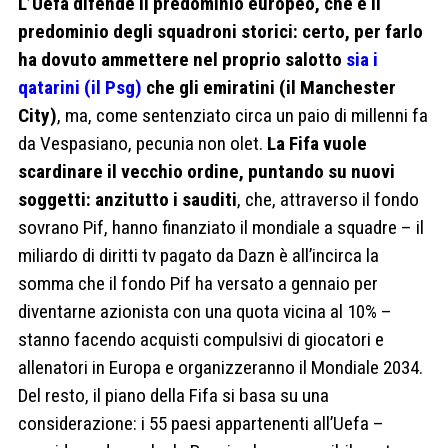
L’Uefa difende il predominio europeo, che è il
predominio degli squadroni storici: certo, per farlo
ha dovuto ammettere nel proprio salotto
sia i
qatarini (il Psg)
che gli emiratini (il Manchester
City)
, ma, come sentenziato circa un paio di millenni fa
da Vespasiano, pecunia non olet.
La Fifa vuole
scardinare il vecchio ordine, puntando su nuovi
soggetti: anzitutto i sauditi
, che, attraverso il fondo
sovrano Pif, hanno finanziato il mondiale a squadre – il
miliardo di diritti tv pagato da Dazn è all’incirca la
somma che il fondo Pif ha versato a gennaio per
diventarne azionista con una quota vicina al 10% –
stanno facendo acquisti compulsivi di giocatori e
allenatori in Europa e organizzeranno il Mondiale 2034.
Del resto, il piano della Fifa si basa su una
considerazione: i 55 paesi appartenenti all’Uefa –