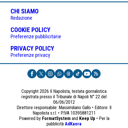
CHI SIAMO
Redazione
(APRE
COOKIE POLICY
IN
Preferenze pubblicitarie
UNA
(APRE
PRIVACY POLICY
NUOVA
IN
Preferenze privacy
SCHEDA)
UNA
NUOVA
SCHEDA)
Copyright 2026 Il Napolista, testata giornalistica
registrata presso il Tribunale di Napoli N° 22 del
06/06/2012
Direttore responsabile: Massimiliano Gallo • Editore: Il
Napolista s.r.l. • P.IVA 10395881211
Powered by
FormatSystem
and
Keep Up
• Per la
(apre
pubblicità
AdKaora