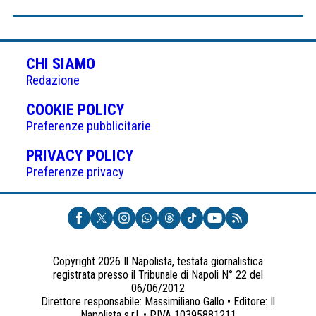
CHI SIAMO
Redazione
(APRE
COOKIE POLICY
IN
Preferenze pubblicitarie
UNA
(APRE
PRIVACY POLICY
NUOVA
IN
Preferenze privacy
SCHEDA)
UNA
NUOVA
SCHEDA)
Copyright 2026 Il Napolista, testata giornalistica
registrata presso il Tribunale di Napoli N° 22 del
06/06/2012
Direttore responsabile: Massimiliano Gallo • Editore: Il
Napolista s.r.l. • P.IVA 10395881211