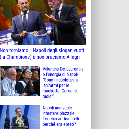
Non torniamo il Napoli degli slogan vuoti
(la Champions) e non bruciamo Allegri
Valentina De Laurentiis
e l’energia di Napoli:
“Sono i napoletani a
ispirarmi per le
magliette. Cerco le
radici”
Napoli non vuole
intestare piazzale
Tecchio ad Ascarelli
perché era ebreo?