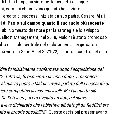
i tutti i tempi, ha vinto sette scudetti e cinque
i, come si chiamavano quando ha iniziato a
l’eredità di successi iniziata da suo padre, Cesare.
Ma i
i di Paolo sul campo quanto il suo ruolo più recente
club
. Nominato direttore per la strategia e lo sviluppo
an, Elliott Management, nel 2018, Maldini è stato promosso
lto un ruolo centrale nel reclutamento dei giocatori,
a vinto la Serie A nel 2021-22, il primo scudetto del club
dini fu inizialmente confermata dopo l’acquisizione del
22. Tuttavia, fu esonerato un anno dopo. I rossoneri
l quarto posto e Maldini aveva parlato della necessità di
nere competitivi ai massimi livelli. Ma l’acquisto più
e Ketelaere, si era rivelato un flop, e il nuovo
aveva dichiarato che l’obiettivo affidatogli da RedBird era
ndo le proprie possibilità
“. Queste decisioni presentavano