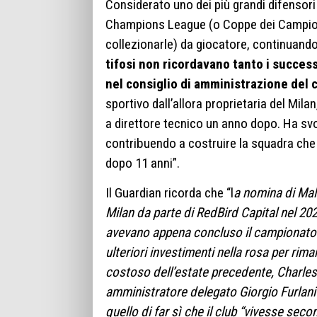
Considerato uno dei più grandi difensori d
Champions League (o Coppe dei Campion
collezionarle) da giocatore, continuando 
tifosi non ricordavano tanto i success
nel consiglio di amministrazione del 
sportivo dall’allora proprietaria del Mil
a direttore tecnico un anno dopo. Ha svo
contribuendo a costruire la squadra che h
dopo 11 anni”.
Il Guardian ricorda che “l
a nomina di Mal
Milan da parte di RedBird Capital nel 20
avevano appena concluso il campionato a
ulteriori investimenti nella rosa per rima
costoso dell’estate precedente, Charles D
amministratore delegato Giorgio Furlani 
quello di far sì che il club “vivesse seco