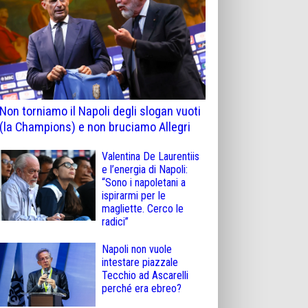
Non torniamo il Napoli degli slogan vuoti
(la Champions) e non bruciamo Allegri
Valentina De Laurentiis
e l’energia di Napoli:
“Sono i napoletani a
ispirarmi per le
magliette. Cerco le
radici”
Napoli non vuole
intestare piazzale
Tecchio ad Ascarelli
perché era ebreo?