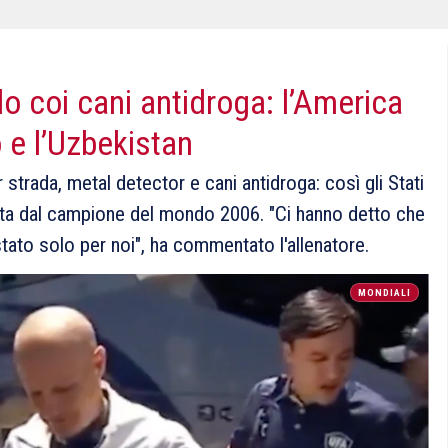
 coi cani antidroga: l’America
 e l’Uzbekistan
trada, metal detector e cani antidroga: così gli Stati
data dal campione del mondo 2006. "Ci hanno detto che
è stato solo per noi", ha commentato l'allenatore.
MONDIALI