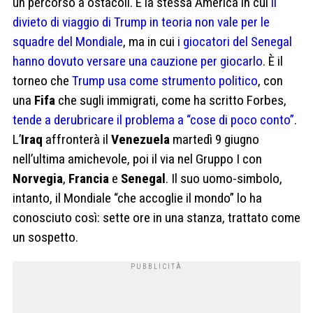
un percorso a ostacoli. È la stessa America in cui
il
divieto di viaggio di Trump in teoria non vale per le
squadre del Mondiale
, ma in cui
i giocatori del Senegal
hanno dovuto versare una cauzione per giocarlo
. È il
torneo che
Trump usa come strumento politico
, con
una
Fifa
che sugli immigrati, come ha scritto Forbes,
tende a derubricare il problema a “cose di poco conto”
.
L’
Iraq
affronterà il
Venezuela
martedì 9 giugno
nell’ultima amichevole, poi il via nel Gruppo I con
Norvegia
,
Francia
e
Senegal
. Il suo uomo-simbolo,
intanto, il Mondiale “che accoglie il mondo” lo ha
conosciuto così: sette ore in una stanza, trattato come
un sospetto.