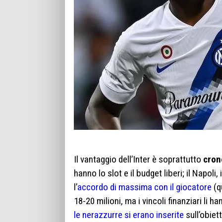
Il vantaggio dell’Inter è soprattutto
cron
hanno lo slot e il budget liberi; il Napol
l’
accordo di massima con il giocatore
(q
18-20 milioni, ma i vincoli finanziari li h
le nerazzurre si erano inserite
sull’obiet