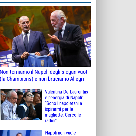
Non torniamo il Napoli degli slogan vuoti
(la Champions) e non bruciamo Allegri
Valentina De Laurentiis
e l’energia di Napoli:
“Sono i napoletani a
ispirarmi per le
magliette. Cerco le
radici”
Napoli non vuole