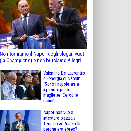
Non torniamo il Napoli degli slogan vuoti
(la Champions) e non bruciamo Allegri
Valentina De Laurentiis
e l’energia di Napoli:
“Sono i napoletani a
ispirarmi per le
magliette. Cerco le
radici”
Napoli non vuole
intestare piazzale
Tecchio ad Ascarelli
perché era ebreo?