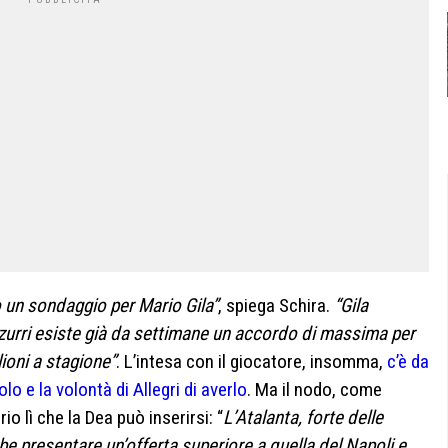
o un sondaggio per Mario Gila”
, spiega Schira.
“Gila
zzurri esiste già da settimane un accordo di massima per
ioni a stagione”
. L’intesa con il giocatore, insomma,
c’è da
lo e la volontà di Allegri di averlo
. Ma il nodo, come
io lì che la Dea può inserirsi: “
L’Atalanta, forte delle
 presentare un’offerta superiore a quella del Napoli e