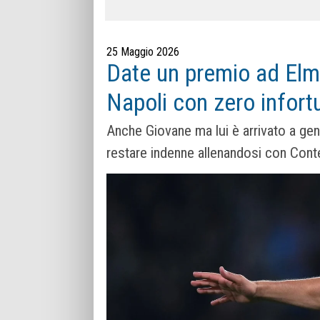
25 Maggio 2026
Date un premio ad Elma
Napoli con zero infort
Anche Giovane ma lui è arrivato a genna
restare indenne allenandosi con Cont