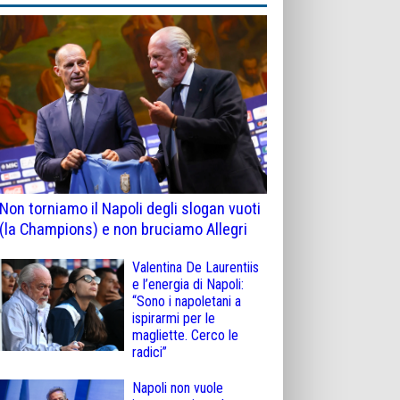
Non torniamo il Napoli degli slogan vuoti
(la Champions) e non bruciamo Allegri
Valentina De Laurentiis
e l’energia di Napoli:
“Sono i napoletani a
ispirarmi per le
magliette. Cerco le
radici”
Napoli non vuole