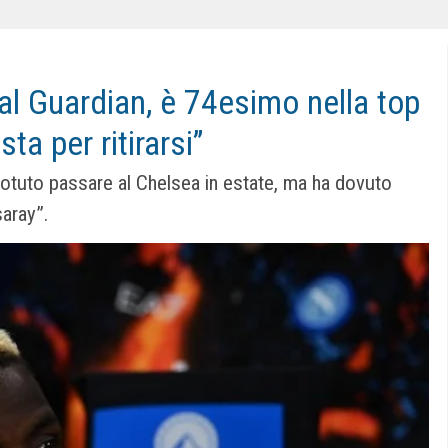
l Guardian, è 74esimo nella top
ta per ritirarsi”
otuto passare al Chelsea in estate, ma ha dovuto
saray”.