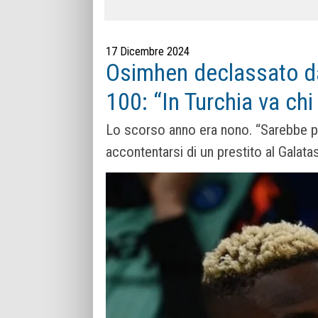
17 Dicembre 2024
Osimhen declassato da
100: “In Turchia va chi s
Lo scorso anno era nono. “Sarebbe p
accontentarsi di un prestito al Galata