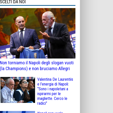
SCELTI DA NOI
Non torniamo il Napoli degli slogan vuoti
(la Champions) e non bruciamo Allegri
Valentina De Laurentiis
e l’energia di Napoli:
“Sono i napoletani a
ispirarmi per le
magliette. Cerco le
radici”