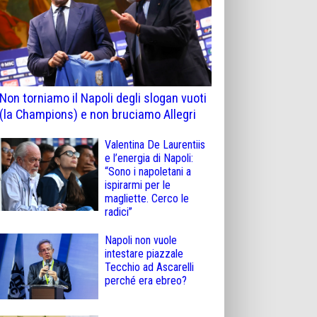
Non torniamo il Napoli degli slogan vuoti
(la Champions) e non bruciamo Allegri
Valentina De Laurentiis
e l’energia di Napoli:
“Sono i napoletani a
ispirarmi per le
magliette. Cerco le
radici”
Napoli non vuole
intestare piazzale
Tecchio ad Ascarelli
perché era ebreo?