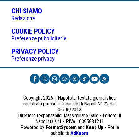
CHI SIAMO
Redazione
(APRE
COOKIE POLICY
IN
Preferenze pubblicitarie
UNA
(APRE
PRIVACY POLICY
NUOVA
IN
Preferenze privacy
SCHEDA)
UNA
NUOVA
SCHEDA)
Copyright 2026 Il Napolista, testata giornalistica
registrata presso il Tribunale di Napoli N° 22 del
06/06/2012
Direttore responsabile: Massimiliano Gallo • Editore: Il
Napolista s.r.l. • P.IVA 10395881211
Powered by
FormatSystem
and
Keep Up
• Per la
(apre
pubblicità
AdKaora
in