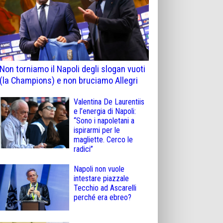
Non torniamo il Napoli degli slogan vuoti
(la Champions) e non bruciamo Allegri
Valentina De Laurentiis
e l’energia di Napoli:
“Sono i napoletani a
ispirarmi per le
magliette. Cerco le
radici”
Napoli non vuole
intestare piazzale
Tecchio ad Ascarelli
perché era ebreo?