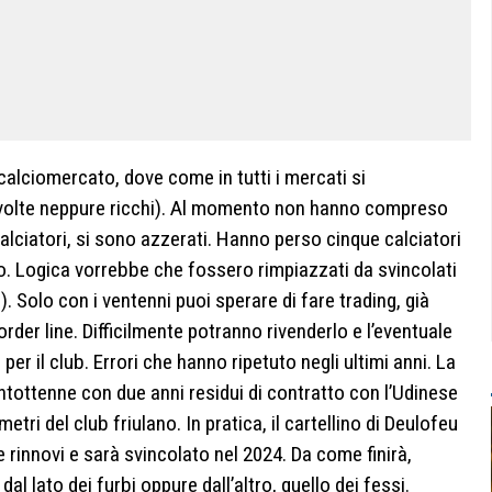
lciomercato, dove come in tutti i mercati si
 volte neppure ricchi). Al momento non hanno compreso
 calciatori, si sono azzerati. Hanno perso cinque calciatori
no. Logica vorrebbe che fossero rimpiazzati da svincolati
. Solo con i ventenni puoi sperare di fare trading, già
rder line. Difficilmente potranno rivenderlo e l’eventuale
er il club. Errori che hanno ripetuto negli ultimi anni. La
ntottenne con due anni residui di contratto con l’Udinese
metri del club friulano. In pratica, il cartellino di Deulofeu
 rinnovi e sarà svincolato nel 2024. Da come finirà,
al lato dei furbi oppure dall’altro, quello dei fessi.