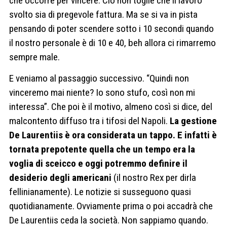
che occorre per vincere. Ciò non toglie che il lavoro
svolto sia di pregevole fattura. Ma se si va in pista
pensando di poter scendere sotto i 10 secondi quando
il nostro personale è di 10 e 40, beh allora ci rimarremo
sempre male.
E veniamo al passaggio successivo. “Quindi non
vinceremo mai niente? Io sono stufo, così non mi
interessa”. Che poi è il motivo, almeno così si dice, del
malcontento diffuso tra i tifosi del Napoli.
La gestione
De Laurentiis è ora considerata un tappo. E infatti è
tornata prepotente quella che un tempo era la
voglia di sceicco e oggi potremmo definire il
desiderio degli americani
(il nostro Rex per dirla
fellinianamente). Le notizie si susseguono quasi
quotidianamente. Ovviamente prima o poi accadrà che
De Laurentiis ceda la società. Non sappiamo quando.