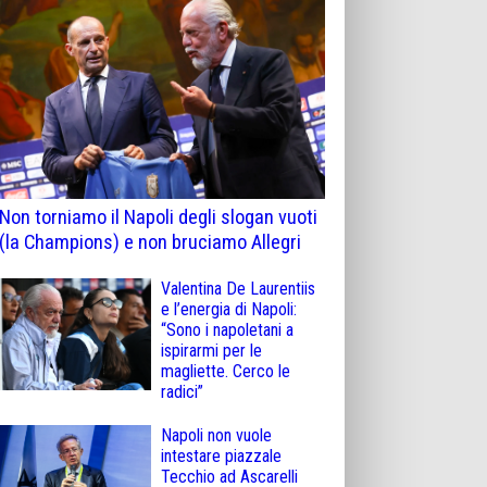
Non torniamo il Napoli degli slogan vuoti
(la Champions) e non bruciamo Allegri
Valentina De Laurentiis
e l’energia di Napoli:
“Sono i napoletani a
ispirarmi per le
magliette. Cerco le
radici”
Napoli non vuole
intestare piazzale
Tecchio ad Ascarelli