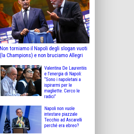
Non torniamo il Napoli degli slogan vuoti
(la Champions) e non bruciamo Allegri
Valentina De Laurentiis
e l’energia di Napoli:
“Sono i napoletani a
ispirarmi per le
magliette. Cerco le
radici”
Napoli non vuole
intestare piazzale
Tecchio ad Ascarelli
perché era ebreo?