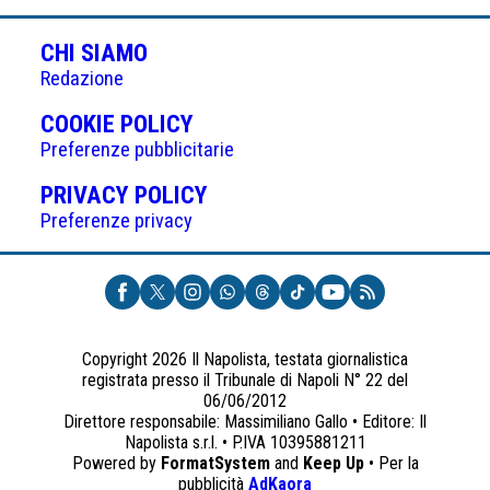
CHI SIAMO
Redazione
(APRE
COOKIE POLICY
IN
Preferenze pubblicitarie
UNA
(APRE
PRIVACY POLICY
NUOVA
IN
Preferenze privacy
SCHEDA)
UNA
NUOVA
SCHEDA)
Copyright 2026 Il Napolista, testata giornalistica
registrata presso il Tribunale di Napoli N° 22 del
06/06/2012
Direttore responsabile: Massimiliano Gallo • Editore: Il
Napolista s.r.l. • P.IVA 10395881211
Powered by
FormatSystem
and
Keep Up
• Per la
(apre
pubblicità
AdKaora