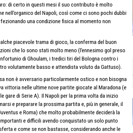
turo: di certo in questi mesi il suo contributo è molto
he nell’organico del Napoli, così come ci sono pochi dubbi
perfezionando una condizione fisica al momento non
(qualche piacevole trama di gioco, la conferma del buon
zioni che lo sono stati molto meno (l’ennesimo gol preso
ortunio di Ghoulam, i tredici tiri del Bologna contro i
ntro volutamente basso e attendista voluto da Gattuso).
casa non è avversario particolarmente ostico e non bisogna
va vittoria nelle ultime nove partite giocate al Maradona (e
 gare di Serie A). Il Napoli per la prima volta da inizio
arsi e preparare la prossima partita e, più in generale, il
n, Juventus e Roma) che molto probabilmente deciderà la
importanti e difficili avendo conquistato un solo punto
rasferta e come se non bastasse, considerando anche le