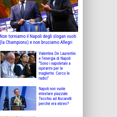
Non torniamo il Napoli degli slogan vuoti
(la Champions) e non bruciamo Allegri
Valentina De Laurentiis
e l’energia di Napoli:
“Sono i napoletani a
ispirarmi per le
magliette. Cerco le
radici”
Napoli non vuole
intestare piazzale
Tecchio ad Ascarelli
perché era ebreo?