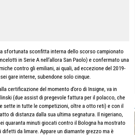
 la sfortunata sconfitta interna dello scorso campionato
Ancelotti in Serie A nell’allora San Paolo) e confermato una
iche contro gli emiliani, ai quali, ad eccezione del 2019-
me sei gare interne, subendone solo cinque.
 alla certificazione del momento d’oro di Insigne, va in
elinski (due assist di pregevole fattura per il polacco, che
ette in tutte le competizioni, oltre a otto reti) e con il
atto di distanza dalla sua ultima segnatura. Il nigeriano,
 nei quaranta minuti giocati contro il Bologna ha mostrato
i difetti da limare. Appare un diamante grezzo ma è