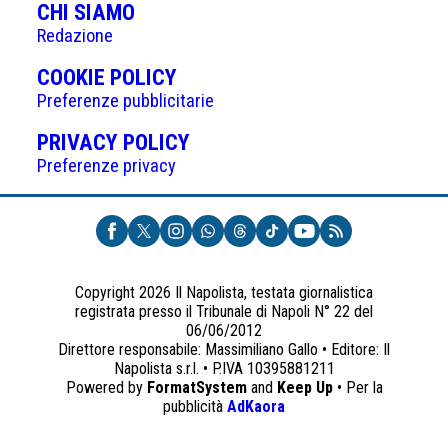
CHI SIAMO
Redazione
(APRE
COOKIE POLICY
IN
Preferenze pubblicitarie
UNA
(APRE
PRIVACY POLICY
NUOVA
IN
Preferenze privacy
SCHEDA)
UNA
NUOVA
SCHEDA)
Copyright 2026 Il Napolista, testata giornalistica
registrata presso il Tribunale di Napoli N° 22 del
06/06/2012
Direttore responsabile: Massimiliano Gallo • Editore: Il
Napolista s.r.l. • P.IVA 10395881211
Powered by
FormatSystem
and
Keep Up
• Per la
(apre
pubblicità
AdKaora
in
una