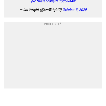
pic.twitter.com/zL3G8c6MAw
— Ian Wright (@IanWright0)
October 5, 2020