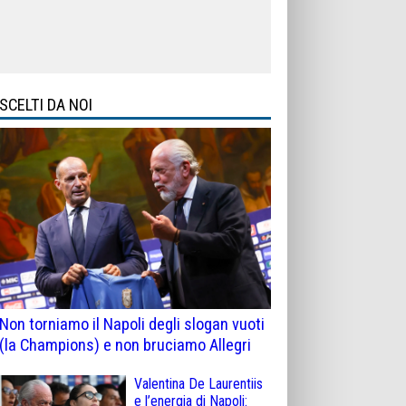
SCELTI DA NOI
Non torniamo il Napoli degli slogan vuoti
(la Champions) e non bruciamo Allegri
Valentina De Laurentiis
e l’energia di Napoli: