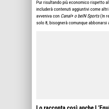
Pur risultando più economico rispetto al
includerà contenuti aggiuntivi come alt
avveniva con
Canal+ o beIN Sports
(In r
solo 8, bisognerà comunque abbonarsi a 
Lo racconta così anche L’Equ