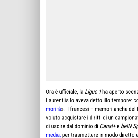
Ora è ufficiale, la
Ligue 1
ha aperto scenari
Laurentiis lo aveva detto illo tempore: co
morirà
». I francesi – memori anche del
voluto acquistare i diritti di un campion
di uscire dal dominio di
Canal+
e
beIN S
media,
per trasmettere in modo diretto