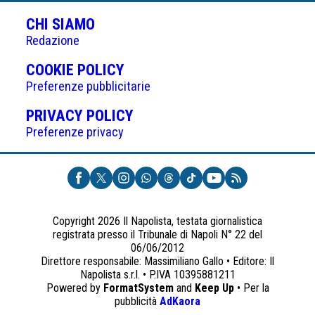
CHI SIAMO
Redazione
(APRE
COOKIE POLICY
IN
Preferenze pubblicitarie
UNA
(APRE
PRIVACY POLICY
NUOVA
IN
Preferenze privacy
SCHEDA)
UNA
NUOVA
SCHEDA)
Copyright 2026 Il Napolista, testata giornalistica
registrata presso il Tribunale di Napoli N° 22 del
06/06/2012
Direttore responsabile: Massimiliano Gallo • Editore: Il
Napolista s.r.l. • P.IVA 10395881211
Powered by
FormatSystem
and
Keep Up
• Per la
(apre
pubblicità
AdKaora
in