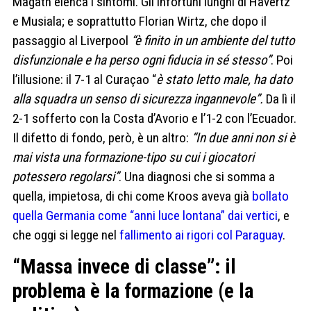
Magath elenca i sintomi. Gli infortuni lunghi di Havertz
e Musiala; e soprattutto Florian Wirtz, che dopo il
passaggio al Liverpool
“è finito in un ambiente del tutto
disfunzionale e ha perso ogni fiducia in sé stesso”
. Poi
l’illusione: il 7-1 al Curaçao “
è stato letto male, ha dato
alla squadra un senso di sicurezza ingannevole”.
Da lì il
2-1 sofferto con la Costa d’Avorio e l’1-2 con l’Ecuador.
Il difetto di fondo, però, è un altro:
“In due anni non si è
mai vista una formazione-tipo su cui i giocatori
potessero regolarsi”
. Una diagnosi che si somma a
quella, impietosa, di chi come Kroos aveva già
bollato
quella Germania come “anni luce lontana” dai vertici
, e
che oggi si legge nel
fallimento ai rigori col Paraguay
.
“Massa invece di classe”: il
problema è la formazione (e la