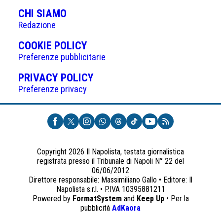
CHI SIAMO
Redazione
(APRE
COOKIE POLICY
IN
Preferenze pubblicitarie
UNA
(APRE
PRIVACY POLICY
NUOVA
IN
Preferenze privacy
SCHEDA)
UNA
NUOVA
SCHEDA)
Copyright 2026 Il Napolista, testata giornalistica
registrata presso il Tribunale di Napoli N° 22 del
06/06/2012
Direttore responsabile: Massimiliano Gallo • Editore: Il
Napolista s.r.l. • P.IVA 10395881211
Powered by
FormatSystem
and
Keep Up
• Per la
(apre
pubblicità
AdKaora
in