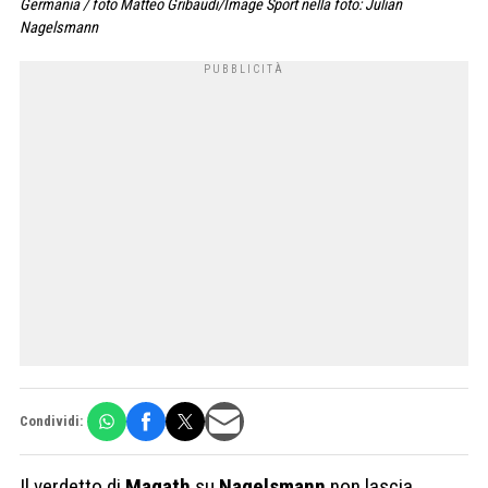
Germania / foto Matteo Gribaudi/Image Sport nella foto: Julian
Nagelsmann
Condividi:
Il verdetto di
Magath
su
Nagelsmann
non lascia