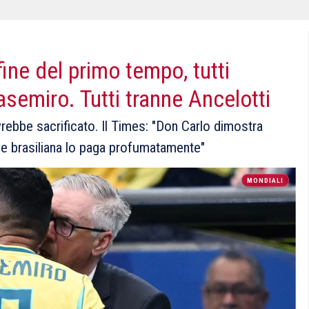
fine del primo tempo, tutti
asemiro. Tutti tranne Ancelotti
avrebbe sacrificato. Il Times: "Don Carlo dimostra
ne brasiliana lo paga profumatamente"
MONDIALI