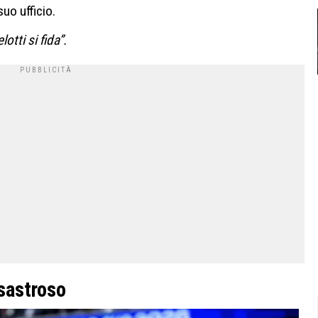
uo ufficio.
otti si fida”.
sastroso