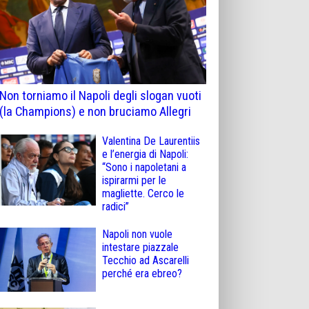
Non torniamo il Napoli degli slogan vuoti
(la Champions) e non bruciamo Allegri
Valentina De Laurentiis
e l’energia di Napoli:
“Sono i napoletani a
ispirarmi per le
magliette. Cerco le
radici”
Napoli non vuole
intestare piazzale
Tecchio ad Ascarelli
perché era ebreo?