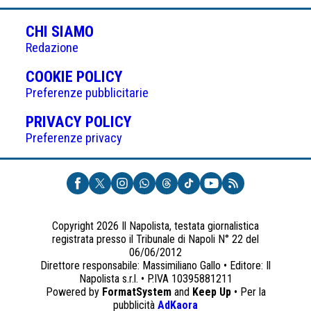
CHI SIAMO
Redazione
(APRE
COOKIE POLICY
IN
Preferenze pubblicitarie
UNA
(APRE
PRIVACY POLICY
NUOVA
IN
Preferenze privacy
SCHEDA)
UNA
NUOVA
SCHEDA)
Copyright 2026 Il Napolista, testata giornalistica
registrata presso il Tribunale di Napoli N° 22 del
06/06/2012
Direttore responsabile: Massimiliano Gallo • Editore: Il
Napolista s.r.l. • P.IVA 10395881211
Powered by
FormatSystem
and
Keep Up
• Per la
(apre
pubblicità
AdKaora