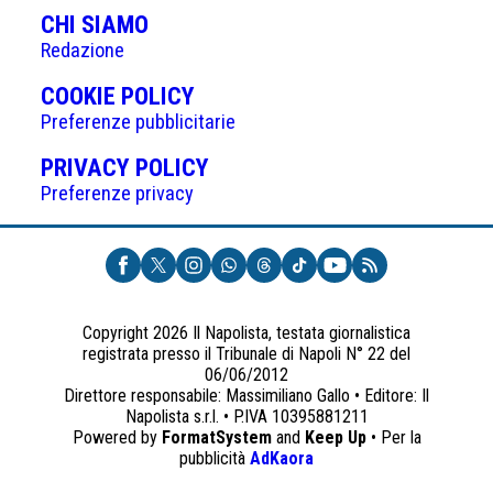
CHI SIAMO
Redazione
(APRE
COOKIE POLICY
IN
Preferenze pubblicitarie
UNA
(APRE
PRIVACY POLICY
NUOVA
IN
Preferenze privacy
SCHEDA)
UNA
NUOVA
SCHEDA)
Copyright 2026 Il Napolista, testata giornalistica
registrata presso il Tribunale di Napoli N° 22 del
06/06/2012
Direttore responsabile: Massimiliano Gallo • Editore: Il
Napolista s.r.l. • P.IVA 10395881211
Powered by
FormatSystem
and
Keep Up
• Per la
(apre
pubblicità
AdKaora
in