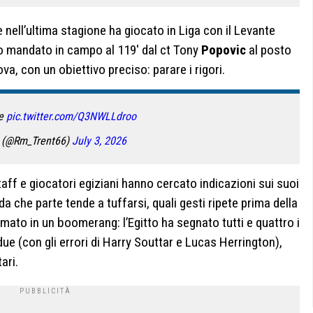
he nell’ultima stagione ha giocato in Liga con il Levante
to mandato in campo al 119′ dal ct Tony
Popovic
al posto
va, con un obiettivo preciso: parare i rigori.
re
pic.twitter.com/Q3NWLLdroo
t (@Rm_Trent66)
July 3, 2026
staff e giocatori egiziani hanno cercato indicazioni sui suoi
a che parte tende a tuffarsi, quali gesti ripete prima della
ormato in un boomerang: l’Egitto ha segnato tutti e quattro i
i due (con gli errori di Harry Souttar e Lucas Herrington),
ari.