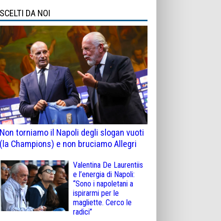
SCELTI DA NOI
Non torniamo il Napoli degli slogan vuoti
(la Champions) e non bruciamo Allegri
Valentina De Laurentiis
e l’energia di Napoli:
“Sono i napoletani a
ispirarmi per le
magliette. Cerco le
radici”