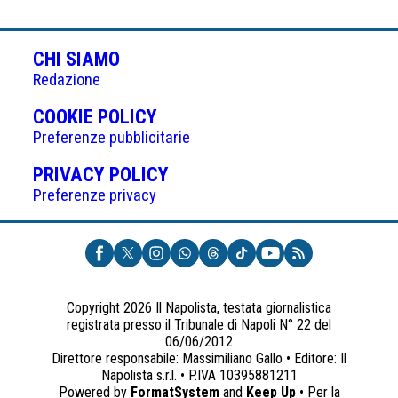
CHI SIAMO
Redazione
(APRE
COOKIE POLICY
IN
Preferenze pubblicitarie
UNA
(APRE
PRIVACY POLICY
NUOVA
IN
Preferenze privacy
SCHEDA)
UNA
NUOVA
SCHEDA)
Copyright 2026 Il Napolista, testata giornalistica
registrata presso il Tribunale di Napoli N° 22 del
06/06/2012
Direttore responsabile: Massimiliano Gallo • Editore: Il
Napolista s.r.l. • P.IVA 10395881211
Powered by
FormatSystem
and
Keep Up
• Per la