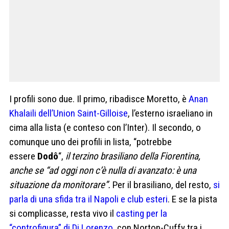
I profili sono due. Il primo, ribadisce Moretto, è
Anan
Khalaili dell’Union Saint-Gilloise
, l’esterno israeliano in
cima alla lista (e conteso con l’Inter). Il secondo, o
comunque uno dei profili in lista, “potrebbe
essere
Dodô
“,
il terzino brasiliano della Fiorentina,
anche se “ad oggi non c’è nulla di avanzato: è una
situazione da monitorare”.
Per il brasiliano, del resto,
si
parla di una sfida tra il Napoli e club esteri
. E se la pista
si complicasse, resta vivo il
casting per la
“controfigura” di Di Lorenzo
, con Norton-Cuffy tra i