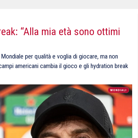
reak: “Alla mia età sono ottimi
 Mondiale per qualità e voglia di giocare, ma non
i campi americani cambia il gioco e gli hydration break
MONDIALI