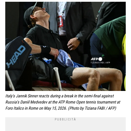
Italy's Jannik Sinner reacts during a break in the semi-final against
Russia's Daniil Medvedev at the ATP Rome Open tennis tournament at
Foro Italico in Rome on May 15, 2026. (Photo by Tiziana FABI / AFP)