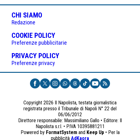
CHI SIAMO
Redazione
(APRE
COOKIE POLICY
IN
Preferenze pubblicitarie
UNA
(APRE
PRIVACY POLICY
NUOVA
IN
Preferenze privacy
SCHEDA)
UNA
NUOVA
SCHEDA)
Copyright 2026 Il Napolista, testata giornalistica
registrata presso il Tribunale di Napoli N° 22 del
06/06/2012
Direttore responsabile: Massimiliano Gallo • Editore: Il
Napolista s.r.l. • P.IVA 10395881211
Powered by
FormatSystem
and
Keep Up
• Per la
(apre
pubblicità
AdKaora